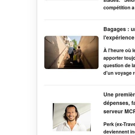
compétition a
Bagages : u
l'expérience
À l'heure où 
apporter toujo
question de l
d'un voyage r
Une premièr
dépenses, f
serveur MC
Perk (ex-Trav
deviennent in