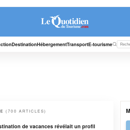
ction
Destination
Hébergement
Transport
E-tourisme
M
(700 ARTICLES)
ME
stination de vacances révélait un profil