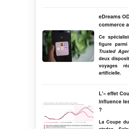
eDreams ODI
commerce ag
Ce spéciali
figure parmi
Trusted Agen
deux disposit
voyages réa
artificielle.
L'« effet Co
influence le
?
La Coupe du 
stades. Sel