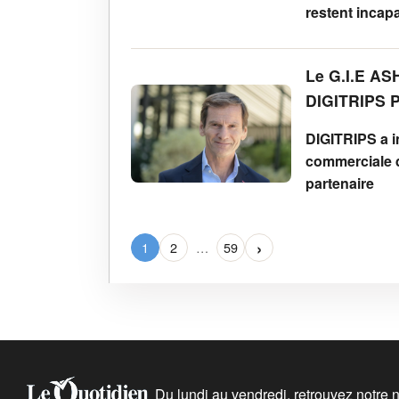
restent incapa
Le G.I.E AS
DIGITRIPS Pr
DIGITRIPS a int
commerciale d
partenaire
›
1
2
…
59
Du lundi au vendredi, retrouvez notre ne