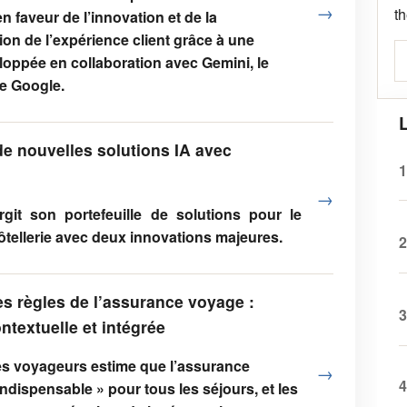
→
t
 faveur de l’innovation et de la
ion de l’expérience client grâce à une
eloppée en collaboration avec Gemini, le
e Google.
L
 de nouvelles solutions IA avec
1
→
git son portefeuille de solutions pour le
hôtellerie avec deux innovations majeures.
2
s règles de l’assurance voyage :
3
ontextuelle et intégrée
es voyageurs estime que l’assurance
→
4
ndispensable » pour tous les séjours, et les