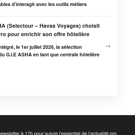
bles d'interagir avec les outils métiers
HA (Selectour – Havas Voyages) choisit
o pour enrichir son offre hôtelière
→
égré, le 1er juillet 2026, la sélection
u G.I.E ASHA en tant que centrale hôtelière
wsletter à 17h pour suivre l'essentiel de l'actualité pro.