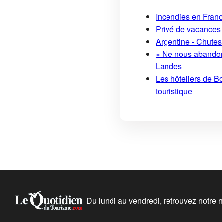
Incendies en France
Privé de vacances 
Argentine - Chutes
« Ne nous abandonn
Landes
Les hôteliers de Bo
touristique
Du lundi au vendredi, retrouvez notre ne