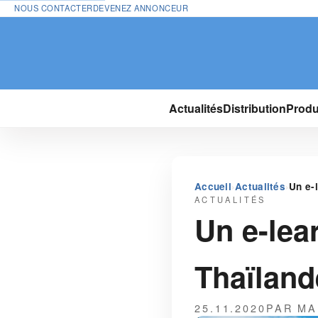
NOUS CONTACTER
DEVENEZ ANNONCEUR
Actualités
Distribution
Produ
›
›
Accueil
Actualités
Un e-
ACTUALITÉS
Un e-lea
Thaïland
25.11.2020
PAR MA