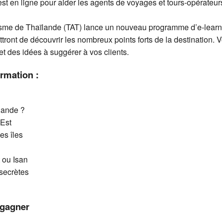
st en ligne pour aider les agents de voyages et tours-opérateur
urisme de Thaïlande (TAT) lance un nouveau programme d’e-lear
ront de découvrir les nombreux points forts de la destination. 
t des idées à suggérer à vos clients.
rmation :
lande ?
’Est
es îles
 ou Isan
secrètes
 gagner