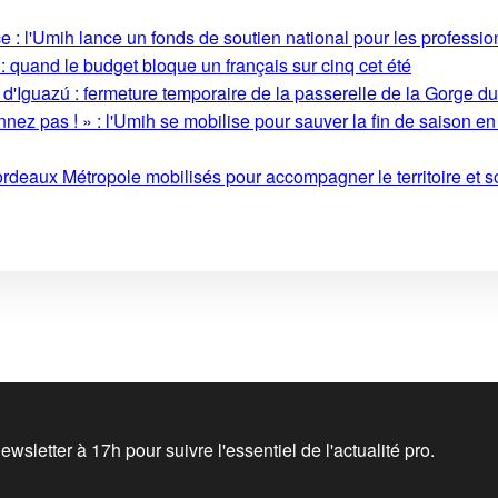
 : l'Umih lance un fonds de soutien national pour les profession
: quand le budget bloque un français sur cinq cet été
 d'Iguazú : fermeture temporaire de la passerelle de la Gorge d
ez pas ! » : l'Umih se mobilise pour sauver la fin de saison en
rdeaux Métropole mobilisés pour accompagner le territoire et so
wsletter à 17h pour suivre l'essentiel de l'actualité pro.