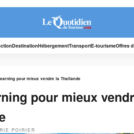
ction
Destination
Hébergement
Transport
E-tourisme
Offres 
learning pour mieux vendre la Thaïlande
rning pour mieux vendr
e
RIE POIRIER