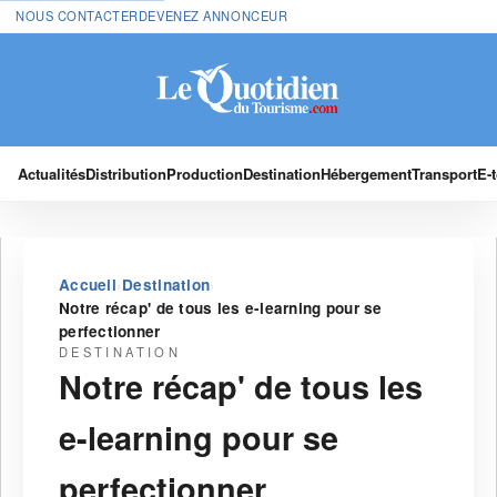
NOUS CONTACTER
DEVENEZ ANNONCEUR
Actualités
Distribution
Production
Destination
Hébergement
Transport
E-
›
›
Accueil
Destination
Notre récap' de tous les e-learning pour se
perfectionner
DESTINATION
Notre récap' de tous les
e-learning pour se
perfectionner