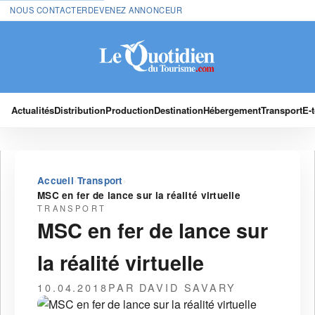
NOUS CONTACTER
DEVENEZ ANNONCEUR
Actualités
Distribution
Production
Destination
Hébergement
Transport
E-
›
›
Accueil
Transport
MSC en fer de lance sur la réalité virtuelle
TRANSPORT
MSC en fer de lance sur
la réalité virtuelle
10.04.2018
PAR DAVID SAVARY