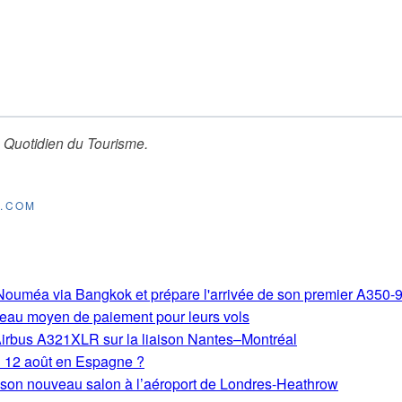
 Quotidien du Tourisme
.
E.COM
s-Nouméa via Bangkok et prépare l'arrivée de son premier A350-
eau moyen de paiement pour leurs vols
Airbus A321XLR sur la liaison Nantes–Montréal
du 12 août en Espagne ?
e son nouveau salon à l’aéroport de Londres-Heathrow