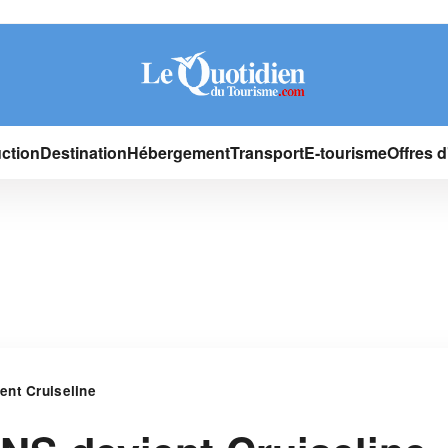
ction
Destination
Hébergement
Transport
E-tourisme
Offres 
ent Cruiseline