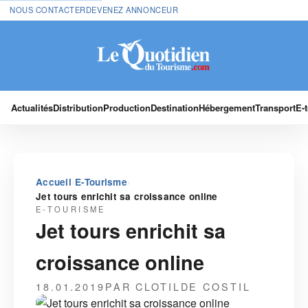
NOUS CONTACTER
DEVENEZ ANNONCEUR
Actualités
Distribution
Production
Destination
Hébergement
Transport
E-
›
›
Accueil
E-Tourisme
Jet tours enrichit sa croissance online
E-TOURISME
Jet tours enrichit sa
croissance online
18.01.2019
PAR CLOTILDE COSTIL