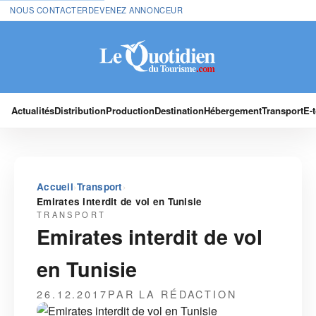
NOUS CONTACTER
DEVENEZ ANNONCEUR
Actualités
Distribution
Production
Destination
Hébergement
Transport
E-
›
›
Accueil
Transport
Emirates interdit de vol en Tunisie
TRANSPORT
Emirates interdit de vol
en Tunisie
26.12.2017
PAR LA RÉDACTION