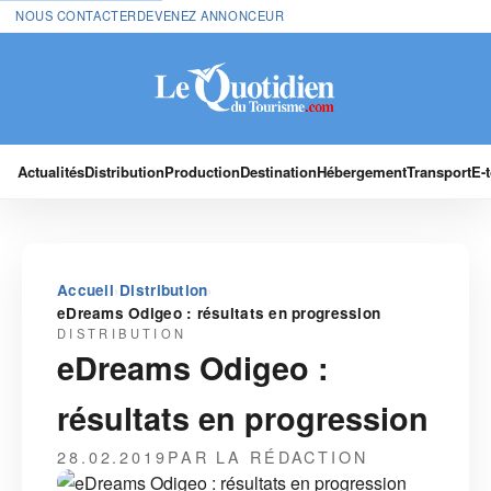
NOUS CONTACTER
DEVENEZ ANNONCEUR
Actualités
Distribution
Production
Destination
Hébergement
Transport
E-
›
›
Accueil
Distribution
eDreams Odigeo : résultats en progression
DISTRIBUTION
eDreams Odigeo :
résultats en progression
28.02.2019
PAR LA RÉDACTION