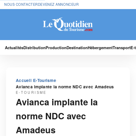
NOUS CONTACTER
DEVENEZ ANNONCEUR
Actualités
Distribution
Production
Destination
Hébergement
Transport
E-
›
›
Accueil
E-Tourisme
Avianca implante la norme NDC avec Amadeus
E-TOURISME
Avianca implante la
norme NDC avec
Amadeus