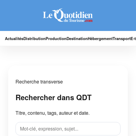
Actualités
Distribution
Production
Destination
Hébergement
Transport
E-
Recherche transverse
Rechercher dans QDT
Titre, contenu, tags, auteur et date.