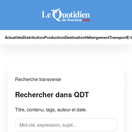
Actualités
Distribution
Production
Destination
Hébergement
Transport
E-
Recherche transverse
Rechercher dans QDT
Titre, contenu, tags, auteur et date.