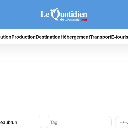
bution
Production
Destination
Hébergement
Transport
E-touri