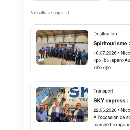
3 résultats • page 1/1
Destination
Spiritourisme :
10.07.2026 • Nic
<p><b><span>Au M
</b></p>
Transport
SKY express : 
22.06.2026 • Nic
À l’occasion de s
marché hexagonal.