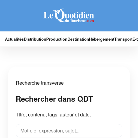
Actualités
Distribution
Production
Destination
Hébergement
Transport
E-
Recherche transverse
Rechercher dans QDT
Titre, contenu, tags, auteur et date.