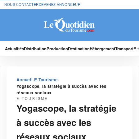
NOUS CONTACTER
DEVENEZ ANNONCEUR
Actualités
Distribution
Production
Destination
Hébergement
Transport
E-
›
›
Accueil
E-Tourisme
Yogascope, la stratégie à succès avec les
réseaux sociaux
E-TOURISME
Yogascope, la stratégie
à succès avec les
réseaux sociaux