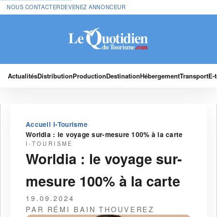
NOUS CONTACTER
DEVENEZ ANNONCEUR
Actualités
Distribution
Production
Destination
Hébergement
Transport
E-
›
›
Accueil
I-Tourisme
Worldia : le voyage sur-mesure 100% à la carte
I-TOURISME
Worldia : le voyage sur-
mesure 100% à la carte
19.09.2024
PAR RÉMI BAIN THOUVEREZ