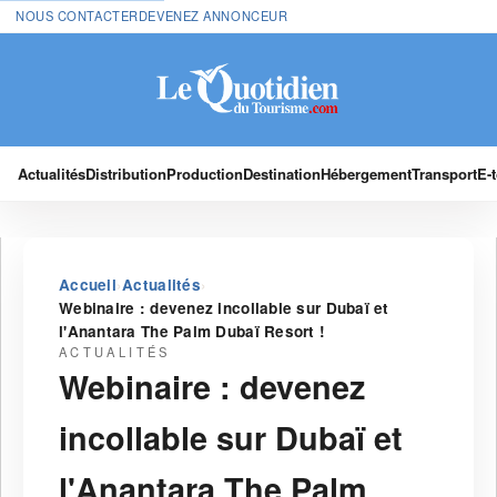
NOUS CONTACTER
DEVENEZ ANNONCEUR
Actualités
Distribution
Production
Destination
Hébergement
Transport
E-
›
›
Accueil
Actualités
Webinaire : devenez incollable sur Dubaï et
l'Anantara The Palm Dubaï Resort !
ACTUALITÉS
Webinaire : devenez
incollable sur Dubaï et
l'Anantara The Palm