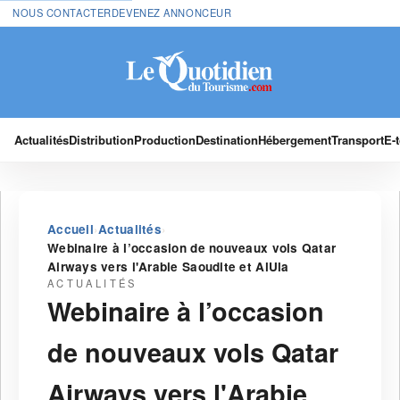
NOUS CONTACTER
DEVENEZ ANNONCEUR
Actualités
Distribution
Production
Destination
Hébergement
Transport
E-
›
›
Accueil
Actualités
Webinaire à l’occasion de nouveaux vols Qatar
Airways vers l'Arabie Saoudite et AlUla
ACTUALITÉS
Webinaire à l’occasion
de nouveaux vols Qatar
Airways vers l'Arabie