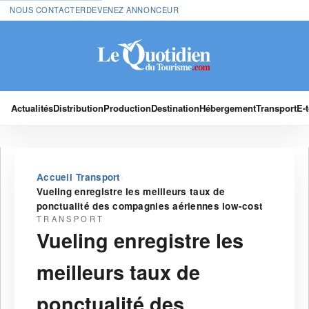
NOUS CONTACTER
DEVENEZ ANNONCEUR
Actualités
Distribution
Production
Destination
Hébergement
Transport
E-
›
›
Accueil
Transport
Vueling enregistre les meilleurs taux de
ponctualité des compagnies aériennes low-cost
TRANSPORT
Vueling enregistre les
meilleurs taux de
ponctualité des