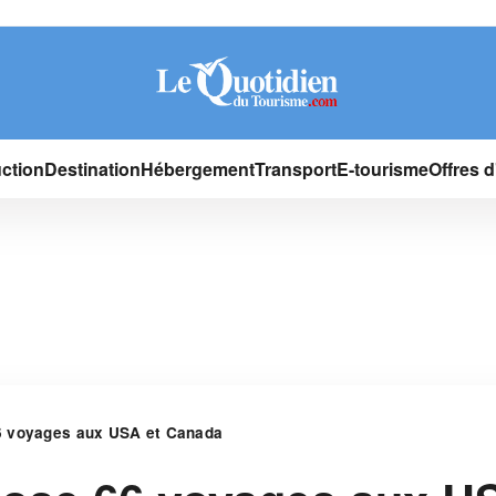
ction
Destination
Hébergement
Transport
E-tourisme
Offres 
6 voyages aux USA et Canada