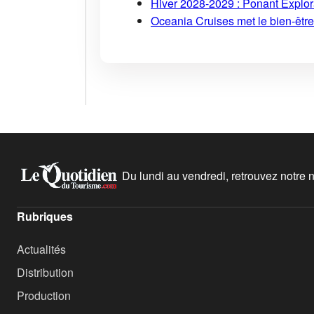
Hiver 2028-2029 : Ponant Explor
Oceania Cruises met le bien-être
Du lundi au vendredi, retrouvez notre ne
Rubriques
Actualités
Distribution
Production