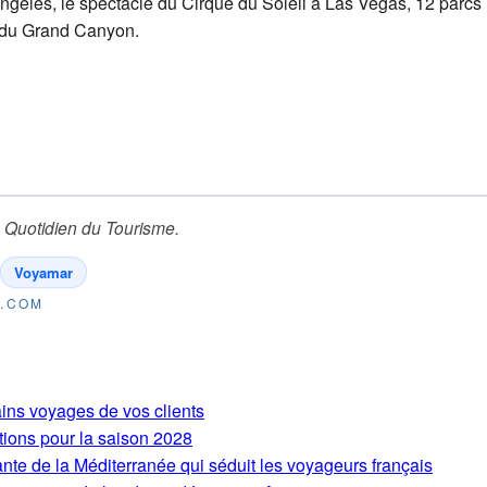
 Angeles, le spectacle du Cirque du Soleil à Las Vegas, 12 parc
s du Grand Canyon.
 Quotidien du Tourisme
.
Voyamar
E.COM
ains voyages de vos clients
tions pour la saison 2028
ante de la Méditerranée qui séduit les voyageurs français