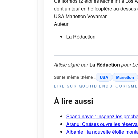
Californios (2 étoiles Michelin) à Los
dont un tour en hélicoptère au-dessu
USA
Marietton
Voyamar
Auteur
La Rédaction
Article signé par
La Rédaction
pour
Le
Sur le même thème :
USA
Marietton
LIRE SUR QUOTIDIENDUTOURISM
À lire aussi
Scandinavie : inspirez les proch
Aranui Cruises ouvre les réserva
Albanie : la nouvelle étoile mont