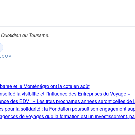
 Quotidien du Tourisme
.
E.COM
lbanie et le Monténégro ont la cote en août
olidé la visibilité et l’influence des Entreprises du Voyage »
ence des EDV : « Les trois prochaines années seront celles de l
s pour la solidarité : la Fondation poursuit son engagement au
 agences de voyages que la formation est un investissement, pa