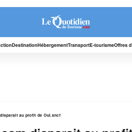
ction
Destination
Hébergement
Transport
E-tourisme
Offres 
isparait au profit de Oui.sncf