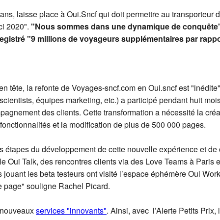
 ans, laisse place à Oui.Sncf qui doit permettre au transporteur
ci 2020".
"Nous sommes dans une dynamique de conquête" a
registré "9 millions de voyageurs supplémentaires par rappo
n tête, la refonte de Voyages-sncf.com en Oui.sncf est "inédit
scientists, équipes marketing, etc.) a participé pendant huit mo
pagnement des clients. Cette transformation a nécessité la créat
s fonctionnalités et la modification de plus de 500 000 pages.
 les étapes du développement de cette nouvelle expérience et d
tale Oui Talk, des rencontres clients via des Love Teams à Paris e
 jouant les beta testeurs ont visité l’espace éphémère Oui Work
le page" souligne Rachel Picard.
e nouveaux
services "innovants"
. Ainsi, avec l’Alerte Petits Prix,