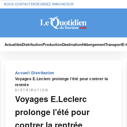
NOUS CONTACTER
DEVENEZ ANNONCEUR
Actualités
Distribution
Production
Destination
Hébergement
Transport
E-
›
›
Accueil
Distribution
Voyages E.Leclerc prolonge l'été pour contrer la
rentrée
DISTRIBUTION
Voyages E.Leclerc
prolonge l'été pour
contrer la rentrée