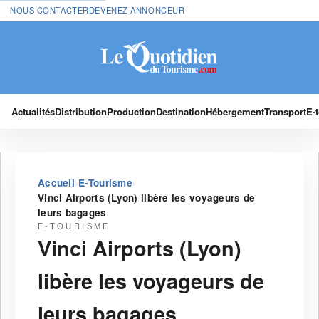
NOUS CONTACTER
DEVENEZ ANNONCEUR
Actualités
Distribution
Production
Destination
Hébergement
Transport
E-
›
›
Accueil
E-Tourisme
Vinci Airports (Lyon) libère les voyageurs de
leurs bagages
E-TOURISME
Vinci Airports (Lyon)
libère les voyageurs de
leurs bagages