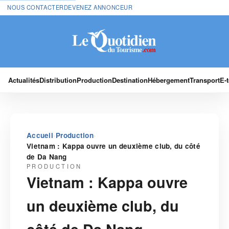
NOUS CONTACTER
DEVENEZ ANNONCEUR
Actualités
Distribution
Production
Destination
Hébergement
Transport
E-
›
›
Accueil
Production
Vietnam : Kappa ouvre un deuxième club, du côté
de Da Nang
PRODUCTION
Vietnam : Kappa ouvre
un deuxième club, du