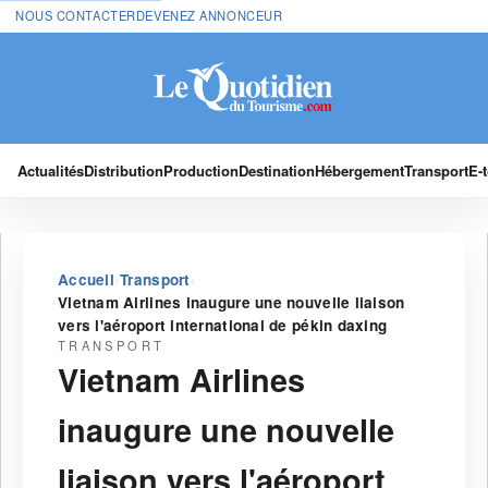
NOUS CONTACTER
DEVENEZ ANNONCEUR
Actualités
Distribution
Production
Destination
Hébergement
Transport
E-
›
›
Accueil
Transport
Vietnam Airlines inaugure une nouvelle liaison
vers l'aéroport international de pékin daxing
TRANSPORT
Vietnam Airlines
inaugure une nouvelle
liaison vers l'aéroport