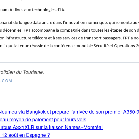
tnam Airlines aux technologies d’IA.
tenariat de longue date ancré dans l’innovation numérique, qui remonte a
rois décennies, FPT accompagne la compagnie dans toutes les étapes de son
 son infrastructure télécom et à ses services de transport passagers. FPT a
nsi que la tenue réussie de la conférence mondiale Sécurité et Opérations 
otidien du Tourisme
.
E.COM
s-Nouméa via Bangkok et prépare l'arrivée de son premier A350-
eau moyen de paiement pour leurs vols
Airbus A321XLR sur la liaison Nantes–Montréal
du 12 août en Espagne ?