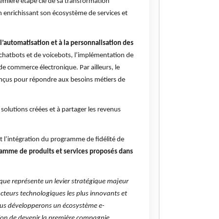
emière étape clé de sa transformation
en enrichissant son écosystème de services et
à l’automatisation et à la personnalisation des
chatbots et de voicebots, l’implémentation de
de commerce électronique. Par ailleurs, le
onçus pour répondre aux besoins métiers de
 solutions créées et à partager les revenus
t l’intégration du programme de fidélité de
gamme de produits et services proposés dans
que représente un levier stratégique majeur
acteurs technologiques les plus innovants et
 nous développerons un écosystème e-
on de devenir la première compagnie