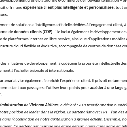
le développement d’une plateforme e-commerce de nouvelle génération – pr
ait offrir une
expérience client plus intelligente et personnalisée
, tout 
exes.
ent de solutions d’intelligence artificielle dédiées à l’engagement client
, 
forme de données clients (CDP).
Elle inclut également le développement de 
 de plateformes internes en libre-service, ainsi que d’applications mobiles 
ructure cloud flexible et évolutive, accompagnée de centres de données c
des initiatives de développement, à codétenir la propriété intellectuelle des
ment à l’échelle régionale et internationale.
rtenariat vise également à enrichir l’expérience client. Il prévoit notammen
 permettant aux passagers d’utiliser leurs points pour
accéder à une large 
.
dministration de Vietnam Airlines,
a déclaré : « La transformation numéri
notre position de leader dans la région. Le partenariat avec FPT – l’un des 
clé dans l’accélération de notre digitalisation à grande échelle. Ensemble,
 client.
Ce partenariat marque une étape déterminante dans notre ambiti