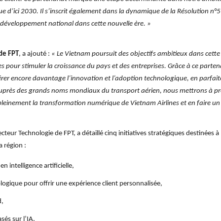
e d’ici 2030. Il s’inscrit également dans la dynamique de la Résolution n°5
du développement national dans cette nouvelle ère. »
 de FPT
, a ajouté :
« Le Vietnam poursuit des objectifs ambitieux dans cette
pour stimuler la croissance du pays et des entreprises. Grâce à ce partena
rer encore davantage l’innovation et l’adoption technologique, en parfaite
auprès des grands noms mondiaux du transport aérien, nous mettrons à profi
 pleinement la transformation numérique de Vietnam Airlines et en faire un 
teur Technologie de FPT, a détaillé cinq initiatives stratégiques destinées 
 région :
 intelligence artificielle,
ogique pour offrir une expérience client personnalisée,
d,
és sur l’IA,