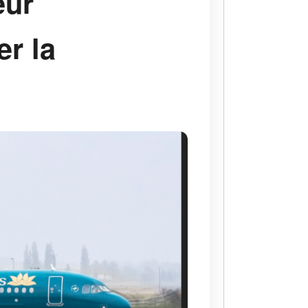
eur
er la