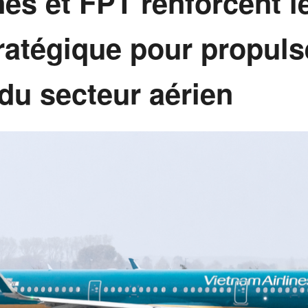
nes et FPT renforcent l
tratégique pour propuls
 du secteur aérien