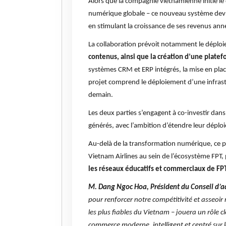
Alors que la compagnie vietnamienne initie 
numérique globale – ce nouveau système devr
en stimulant la croissance de ses revenus ann
La collaboration prévoit notamment le déploiem
contenus, ainsi que la création d’une plate
systèmes CRM et ERP intégrés, la mise en place
projet comprend le déploiement d’une infrast
demain.
Les deux parties s’engagent à co-investir dans 
générés, avec l’ambition d’étendre leur déploie
Au-delà de la transformation numérique, ce pa
Vietnam Airlines au sein de l’écosystème FPT,
les réseaux éducatifs et commerciaux de FPT
M. Dang Ngoc Hoa, Président du Conseil d’a
pour renforcer notre compétitivité et asseoir 
les plus fiables du Vietnam – jouera un rôle 
commerce moderne, intelligent et centré sur le