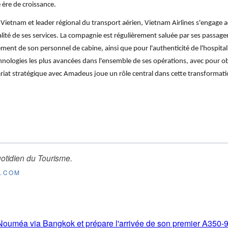
 ère de croissance.
ietnam et leader régional du transport aérien, Vietnam Airlines s'engage a
ité de ses services. La compagnie est régulièrement saluée par ses passagers
ment de son personnel de cabine, ainsi que pour l'authenticité de l'hospita
echnologies les plus avancées dans l'ensemble de ses opérations, avec pour 
riat stratégique avec Amadeus joue un rôle central dans cette transformat
otidien du Tourisme
.
E.COM
s-Nouméa via Bangkok et prépare l'arrivée de son premier A350-