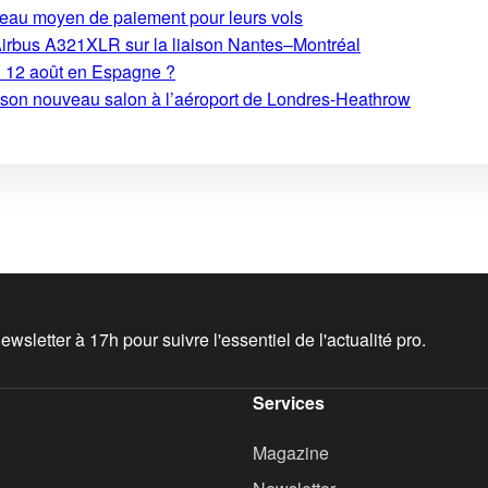
eau moyen de paiement pour leurs vols
Airbus A321XLR sur la liaison Nantes–Montréal
du 12 août en Espagne ?
e son nouveau salon à l’aéroport de Londres-Heathrow
wsletter à 17h pour suivre l'essentiel de l'actualité pro.
Services
Magazine