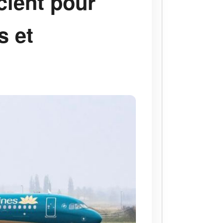
cient pour
s et