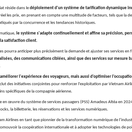
iat réside dans le
déploiement d'un système de tarification dynamique inn
réel les prix, en prenant en compte une multitude de facteurs, tels que la 
tiqués par la concurrence et les tendances historiques.
omatique,
le système s'adapte continuellement et affine sa précision, pe
a satisfaction client
.
rlines pourra anticiper plus précisément la demande et ajuster ses services en
isées, des communications ciblées, ainsi que des services sur mesure ba
.
éliorer l'expérience des voyageurs, mais aussi d'optimiser l'occupation 
inclut des initiatives conjointes pour renforcer l'exploitation par Vietnam Airl
ns spécifiques de la compagnie aérienne.
ise en œuvre du système de services passagers (PSS) Amadeus Altéa en 2024,
ocks, la billetterie, les réservations et les services numériques.
am Airlines en tant que pionnier de la transformation numérique de l’industr
ouvoir la coopération internationale et à adopter les technologies de poi