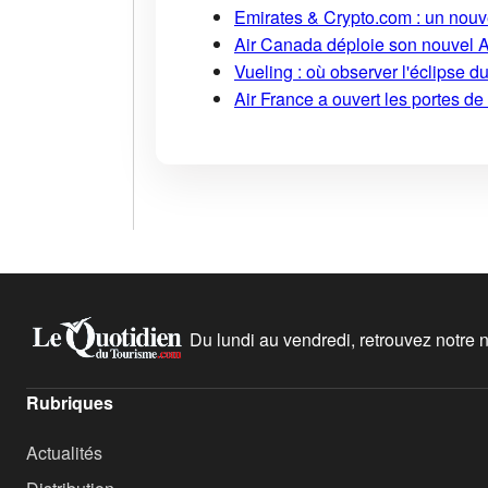
Emirates & Crypto.com : un nouv
Air Canada déploie son nouvel 
Vueling : où observer l'éclipse 
Air France a ouvert les portes d
Du lundi au vendredi, retrouvez notre ne
Rubriques
Actualités