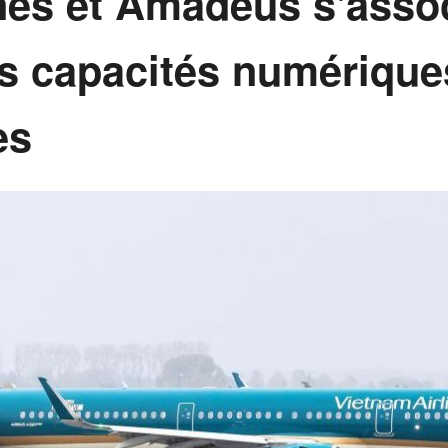
nes et Amadeus s'asso
rs capacités numérique
es