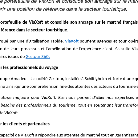
le portefeuille de ViaXoft et consolide son ancrage sur le ma
rir une position de référence dans le secteur touristique.
portefeuille de ViaXoft et consolide son ancrage sur le marché français
férence dans le secteur touristique.
ué par une digitalisation rapide,
ViaXoft
soutient agences et tour-opéra
ation de leurs processus et l’amélioration de l’expérience client. Sa suite V
ires issues de
Gestour 360.
r les professionnels du voyage
upe Amadeus, la société Gestour, installée à Schiltigheim et forte d’une q
nnu ainsi qu’une compréhension fine des attentes des acteurs du tourisme e
 étape majeure pour ViaXoft. Elle nous permet d’allier nos expertises 
besoins des professionnels du tourisme, tout en soutenant leur transfor
de ViaXoft.
 les clients et partenaires
 capacité de ViaXoft à répondre aux attentes du marché tout en garantissant