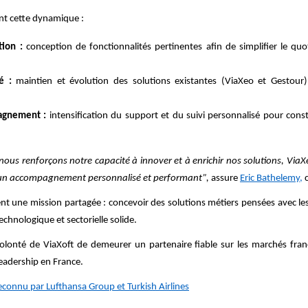
ent cette dynamique :
tion :
conception de fonctionnalités pertinentes afin de simplifier le qu
é :
maintien et évolution des solutions existantes (ViaXeo et Gestour)
pagnement :
intensification du support et du suivi personnalisé pour const
nous renforçons notre capacité à innover et à enrichir nos solutions, ViaXe
 un accompagnement personnalisé et performant”,
assure
Eric Bathelemy,
c
nt une mission partagée : concevoir des solutions métiers pensées avec le
chnologique et sectorielle solide.
a volonté de ViaXoft de demeurer un partenaire fiable sur les marchés franç
leadership en France.
connu par Lufthansa Group et Turkish Airlines