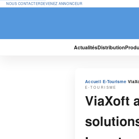
NOUS CONTACTER
DEVENEZ ANNONCEUR
Actualités
Distribution
Produ
›
›
Accueil
E-Tourisme
ViaXo
E-TOURISME
ViaXoft 
solution