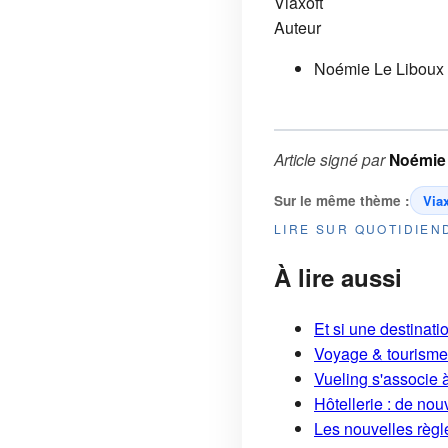
Viaxoft
Auteur
Noémie Le Liboux
Article signé par
Noémie
Sur le même thème :
Viax
LIRE SUR QUOTIDIE
À lire aussi
Et si une destinati
Voyage & tourisme 
Vueling s'associe à
Hôtellerie : de no
Les nouvelles règle