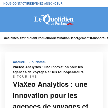
NOUS CONTACTER
DEVENEZ ANNONCEUR
Actualités
Distribution
Production
Destination
Hébergement
Transport
E-
›
›
Accueil
E-Tourisme
ViaXeo Analytics : une innovation pour les
agences de voyages et les tour-opérateurs
E-TOURISME
ViaXeo Analytics : une
innovation pour les
agences de voyages et