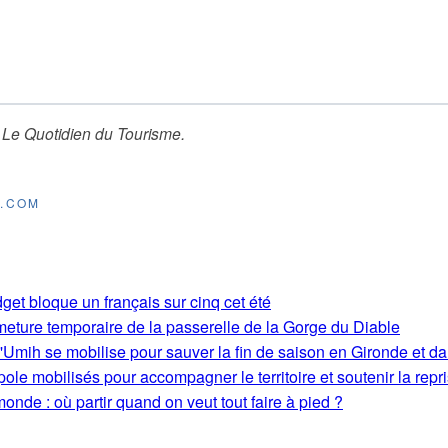
r
Le Quotidien du Tourisme
.
E.COM
get bloque un français sur cinq cet été
rmeture temporaire de la passerelle de la Gorge du Diable
'Umih se mobilise pour sauver la fin de saison en Gironde et d
le mobilisés pour accompagner le territoire et soutenir la repri
monde : où partir quand on veut tout faire à pied ?