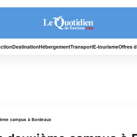
ction
Destination
Hébergement
Transport
E-tourisme
Offres 
xième campus à Bordeaux