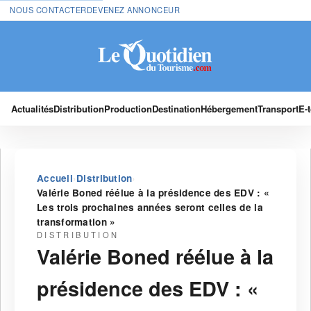
NOUS CONTACTER
DEVENEZ ANNONCEUR
Actualités
Distribution
Production
Destination
Hébergement
Transport
E-
›
›
Accueil
Distribution
Valérie Boned réélue à la présidence des EDV : «
Les trois prochaines années seront celles de la
transformation »
DISTRIBUTION
Valérie Boned réélue à la
présidence des EDV : «