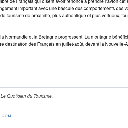
mbre de Français qui disent avoir renoncé à prendre l’avion cet 
ngement important avec une bascule des comportements des vac
e tourisme de proximité, plus authentique et plus vertueux, tout
e, la Normandie et la Bretagne progressent. La montagne bénéfic
ère destination des Français en juillet-août, devant la Nouvelle-
r
Le Quotidien du Tourisme
.
E.COM