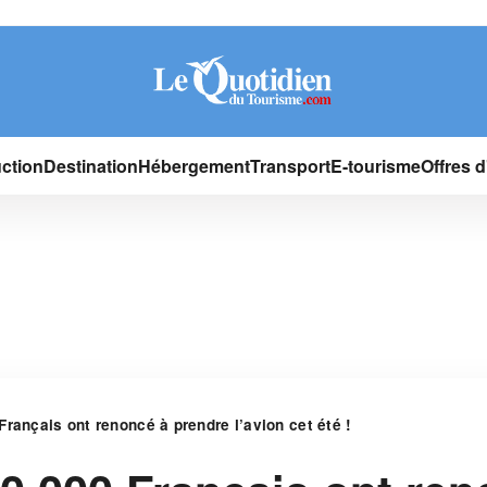
ction
Destination
Hébergement
Transport
E-tourisme
Offres 
rançais ont renoncé à prendre l’avion cet été !