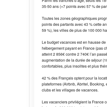
Parmi les tranches d’âge, seuls les 18-
35-50 ans (+7 points avec 57 % de part
Toutes les zones géographiques progres
points des partants avec 43 % cette an
59 %), les villes de plus de 100 000 ha
Le budget vacances est en hausse de 
hébergement payant en France (pas che
atteint 2 856€ contre 2 740€ l’an pass
augmentation de la durée de séjour (10
confortables, plus insolites et plus 
42 % des Français optent pour la locat
plateformes (Airbnb, Abritel, Booking, 
clubs et les villages de vacances.
Les vacanciers privilégient la France c