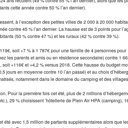
24 ans reculent (49 % contre 55 % l’an dernier), alors que les pl
ants cette année contre 50 % l’an dernier).
sent, à l’exception des petites villes de 2 000 à 20 000 habit
née contre 45 % l’an dernier. La hausse est de 3 points pour l’
bitants (50 % contre 47 %) et les ruraux (42 % contre 39 %).
119€, soit +7 % à 1 787€ pour une famille de 4 personnes pour
z les parents et amis ou en résidence secondaire) contre 1 668
é, soit +116€ et +4,2 % versus 2018. Cette hausse du budget mo
,5 jours en moyenne contre 10 l’an passé) et au choix d’héberge
thématisés, notamment dans le domaine du camping et des village
ion. Pour la première fois cet été, plus de 2 millions d’héberge
etc.), 29 % choisissent ’hôtellerie de Plein Air HPA (camping), 1
et été avec 1,5 million de partants supplémentaires alors que le