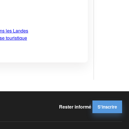
ans les Landes
se touristique
Rester informé
S'inscrire