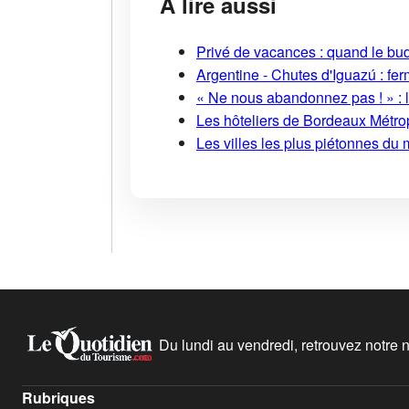
À lire aussi
Privé de vacances : quand le bud
Argentine - Chutes d'Iguazú : fe
« Ne nous abandonnez pas ! » : l
Les hôteliers de Bordeaux Métropo
Les villes les plus piétonnes du 
Du lundi au vendredi, retrouvez notre ne
Rubriques