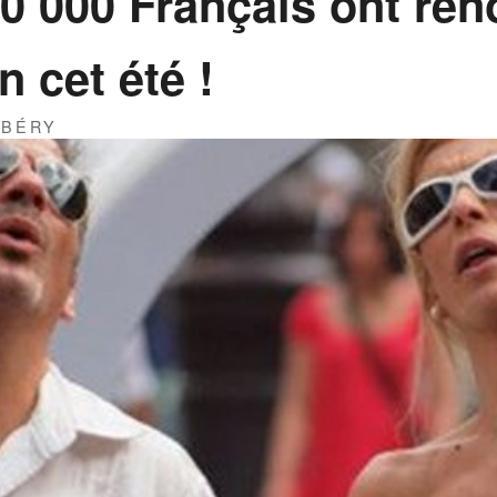
0 000 Français ont ren
n cet été !
RBÉRY