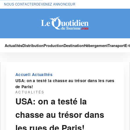
NOUS CONTACTER
DEVENEZ ANNONCEUR
Actualités
Distribution
Production
Destination
Hébergement
Transport
E-
›
›
Accueil
Actualités
USA: on a testé la chasse au trésor dans les rues
de Paris!
ACTUALITÉS
USA: on a testé la
chasse au trésor dans
les rues de Paris!