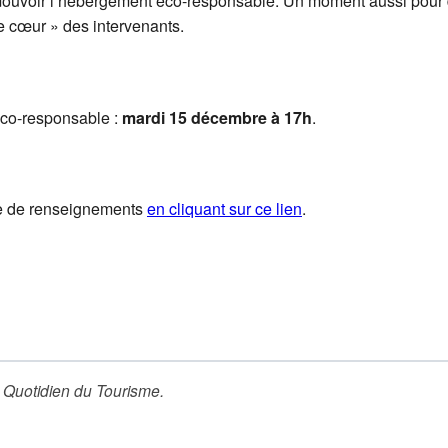
omouvoir l’hébergement éco-responsable. Un moment aussi pour d
e cœur » des intervenants.
éco-responsable :
mardi 15 décembre à 17h
.
ire de renseignements
en cliquant sur ce lien
.
 Quotidien du Tourisme
.