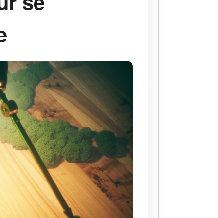
ur se
e