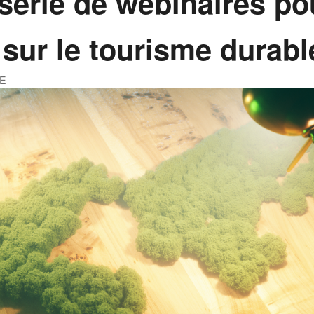
série de webinaires po
 sur le tourisme durabl
YE