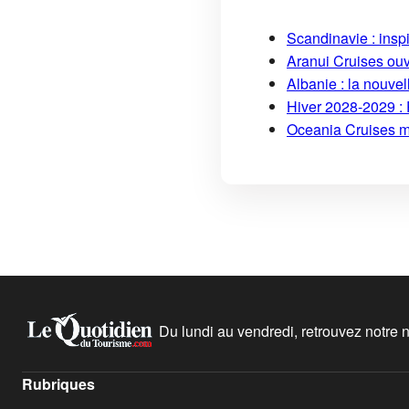
Scandinavie : insp
Aranui Cruises ouv
Albanie : la nouvel
Hiver 2028-2029 : 
Oceania Cruises me
Du lundi au vendredi, retrouvez notre ne
Rubriques