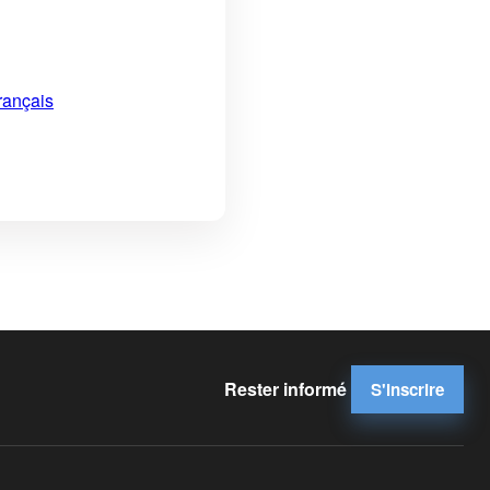
rançais
Rester informé
S'inscrire