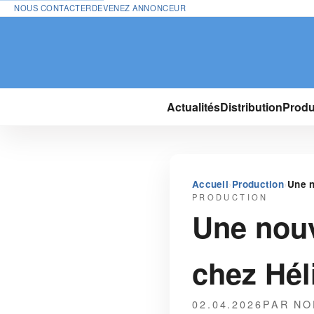
NOUS CONTACTER
DEVENEZ ANNONCEUR
Actualités
Distribution
Produ
›
›
Accueil
Production
Une n
PRODUCTION
Une nouv
chez Hél
02.04.2026
PAR NO