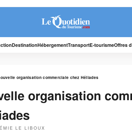
ction
Destination
Hébergement
Transport
E-tourisme
Offres 
ouvelle organisation commerciale chez Héliades
elle organisation com
iades
ÉMIE LE LIBOUX