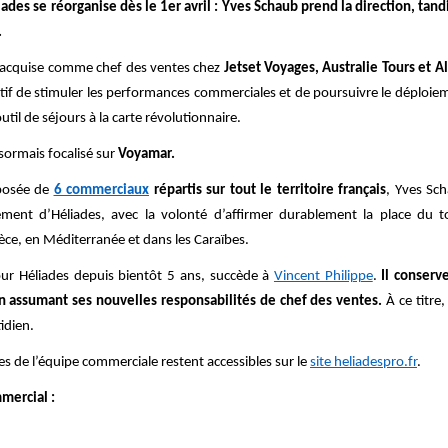
ades se réorganise dès le 1er avril : Yves Schaub prend la direction, tan
.
e acquise comme chef des ventes chez
Jetset Voyages, Australie Tours et A
if de stimuler les performances commerciales et de poursuivre le déploiem
util de séjours à la carte révolutionnaire.
sormais focalisé sur
Voyamar.
posée de
6 commerciaux
répartis sur tout le territoire français
, Yves Sc
ement d’Héliades, avec la volonté d’affirmer durablement la place du 
èce, en Méditerranée et dans les Caraïbes.
pour Héliades depuis bientôt 5 ans, succède à
Vincent Philippe
.
Il conserv
n assumant ses nouvelles responsabilités de chef des ventes.
À ce titre,
tidien.
de l’équipe commerciale restent accessibles sur le
site heliadespro.fr
.
mercial :