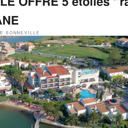
 OFFRE 5 étoiles ‘’ra
ANE
DE SONNEVILLE