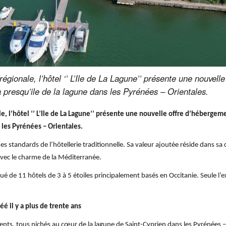
régionale, l’hôtel ‘’ L’Ile de La Lagune’’ présente une nouvell
a presqu’ile de la lagune dans les Pyrénées – Orientales.
le, l’hôtel ‘’ L’Ile de La Lagune’’ présente une nouvelle offre d’hébergem
s les Pyrénées – Orientales.
des standards de l’hôtellerie traditionnelle. Sa valeur ajoutée réside dans sa
avec le charme de la Méditerranée.
é de 11 hôtels de 3 à 5 étoiles principalement basés en Occitanie. Seule l’
éé il y a plus de trente ans
nts, tous nichés au cœur de la lagune de Saint-Cyprien dans les Pyrénées –