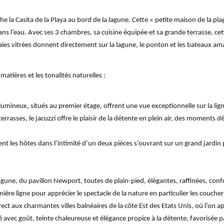
he la Casita de la Playa au bord de la lagune. Cette « petite maison de la plag
ans l’eau. Avec ses 3 chambres, sa cuisine équipée et sa grande terrasse, cette
baies vitrées donnent directement sur la lagune, le ponton et les bateaux
matières et les tonalités naturelles :
mineux, situés au premier étage, offrent une vue exceptionnelle sur la lign
rasses, le jacuzzi offre le plaisir de la détente en plein air, des moments déli
ent les hôtes dans l’intimité d’un deux pièces s’ouvrant sur un grand jardin 
lagune, du pavillon Newport, toutes de plain-pied, élégantes, raffinées, con
ière ligne pour apprécier le spectacle de la nature en particulier les couchers
t aux charmantes villes balnéaires de la côte Est des Etats Unis, où l’on ap
avec goût, teinte chaleureuse et élégance propice à la détente, favorisée 