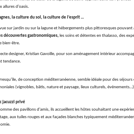
allures d’oasis.
gnes, la culture du sol, la culture de l’esprit …
 vue sur jardin ou sur la lagune et hébergements plus pittoresques pouvant 
t les découvertes gastronomiques,
les soins et détentes en thalasso, des exp
e bien-être.
chitecte designer, Kristian Gavoille, pour son aménagement intérieur accomp
nt tendance.
 Presqu’île, de conception méditerranéenne, semble idéale pour des séjours e
imoniales (vignobles, bâtis, nature et paysage, lieux culturels, événements…)
c jacuzzi privé
comme des pavillons d’amis, ils accueillent les hôtes souhaitant une expérie
tage, aux tuiles rouges et aux façades blanches typiquement méditerranée
nomie.