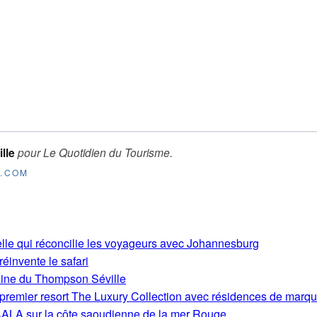
lle
pour
Le Quotidien du Tourisme
.
E.COM
ielle qui réconcilie les voyageurs avec Johannesburg
 réinvente le safari
aine du Thompson Séville
on premier resort The Luxury Collection avec résidences de marq
ALA sur la côte saoudienne de la mer Rouge