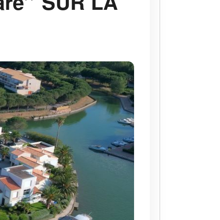
re’’ SUR LA