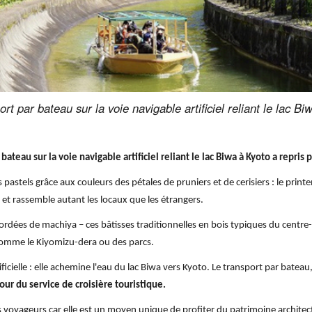
ort par bateau sur la voie navigable artificiel reliant le lac B
bateau sur la voie navigable artificiel reliant le lac Biwa à Kyoto a repri
 pastels grâce aux couleurs des pétales de pruniers et de cerisiers : le print
 et rassemble autant les locaux que les étrangers.
dées de machiya – ces bâtisses traditionnelles en bois typiques du centre-vi
omme le Kiyomizu-dera ou des parcs.
ificielle : elle achemine l'eau du lac Biwa vers Kyoto. Le transport par batea
our du service de croisière touristique.
des voyageurs car elle est un moyen unique de profiter du patrimoine archi