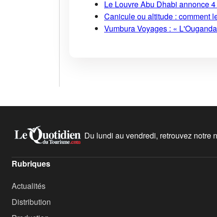
Le Louvre Abu Dhabi annonce 4 
Canicule ou altitude : comment l
Vumbura Voyages : « L'Ouganda r
Du lundi au vendredi, retrouvez notre ne
Rubriques
Actualités
Distribution