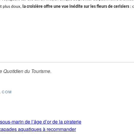
it plus doux,
la croisière offre une vue inédite sur les fleurs de cerisiers
: 
e Quotidien du Tourisme
.
E.COM
ous-marin de l’âge d’or de la piraterie
 escapades aquatiques à recommander