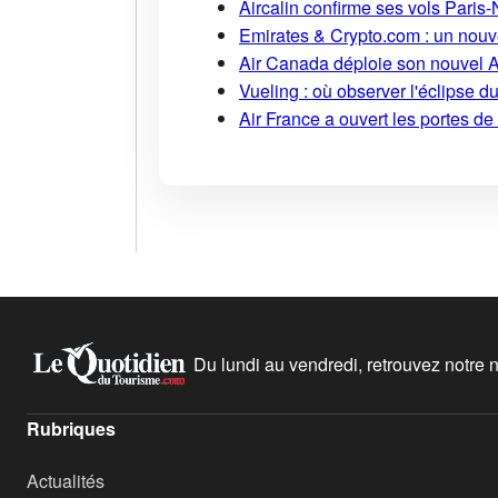
Aircalin confirme ses vols Pari
Emirates & Crypto.com : un nouv
Air Canada déploie son nouvel 
Vueling : où observer l'éclipse 
Air France a ouvert les portes d
Du lundi au vendredi, retrouvez notre ne
Rubriques
Actualités