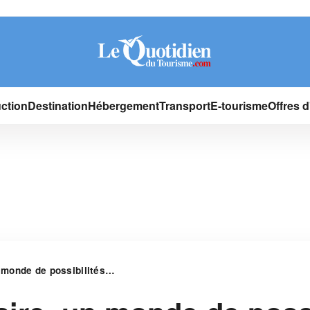
ction
Destination
Hébergement
Transport
E-tourisme
Offres 
n monde de possibilités…