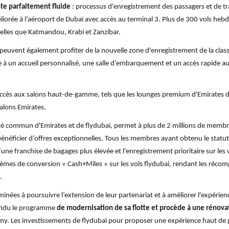
ste parfaitement fluide
: processus d'enregistrement des passagers et de tr
éliorée à l’aéroport de Dubaï avec accès au terminal 3. Plus de 300 vols he
telles que Katmandou, Krabi et Zanzibar.
i peuvent également profiter de la nouvelle zone d'enregistrement de la clas
e à un accueil personnalisé, une salle d’embarquement et un accès rapide au
accès aux salons haut-de-gamme, tels que les lounges premium d'Emirates d
salons Emirates.
té commun d'Emirates et de flydubai, permet à plus de 2 millions de membr
énéficier d’offres exceptionnelles. Tous les membres ayant obtenu le statu
une franchise de bagages plus élevée et l'enregistrement prioritaire sur les
èmes de conversion « Cash+Miles » sur les vols flydubai, rendant les récom
.
nées à poursuivre l’extension de leur partenariat et à améliorer l'expérien
tendu le programme
de modernisation de sa flotte et procède à une rénova
my. Les investissements de flydubai pour proposer une expérience haut de