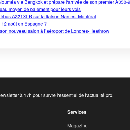
s-Nouméa via Bangkok et prépare l'arrivée de son premier A350-
eau moyen de paiement pour leurs vols
Airbus A321XLR sur la liaison Nantes–Montréal
du 12 août en Espagne ?
e son nouveau salon à l’aéroport de Londres-Heathrow
wsletter à 17h pour suivre l'essentiel de l'actualité pro.
Services
Magazine