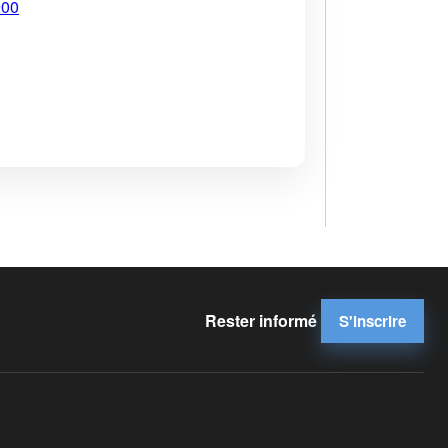
900
Rester informé
S'inscrire