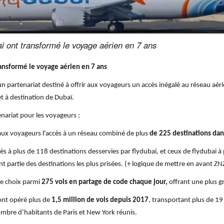
ai ont transformé le voyage aérien en 7 ans
ransformé le voyage aérien en 7 ans
lé un partenariat destiné à offrir aux voyageurs un accès inégalé au réseau a
t à destination de Dubaï.
enariat pour les voyageurs :
t aux voyageurs l'accès à un réseau combiné de plus
de 225 destinations dan
s à plus de 118 destinations desservies par flydubai, et ceux de flydubai à
nt partie des destinations les plus prisées. (+ logique de mettre en avant ZN
le choix parmi
275 vols en partage de code chaque jour,
offrant une plus gr
ont opéré plus de
1,5 million de vols depuis 2017
, transportant plus de 19
mbre d’habitants de Paris et New York réunis.