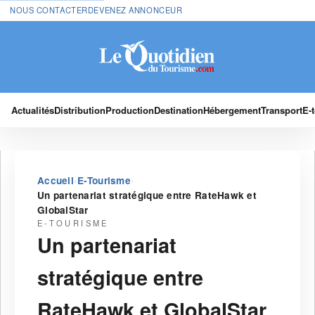
NOUS CONTACTER
DEVENEZ ANNONCEUR
Actualités
Distribution
Production
Destination
Hébergement
Transport
E-
›
›
Accueil
E-Tourisme
Un partenariat stratégique entre RateHawk et
GlobalStar
E-TOURISME
Un partenariat
stratégique entre
RateHawk et GlobalStar