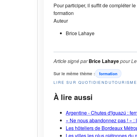
Pour participer, il suffit de compléter
formation
Auteur
Brice Lahaye
Article signé par
Brice Lahaye
pour
Le
Sur le même thème :
formation
LIRE SUR QUOTIDIENDUTOURISM
À lire aussi
Argentine - Chutes d'Iguazú : fe
« Ne nous abandonnez pas ! » : l
Les hôteliers de Bordeaux Métropo
Les villes les plus piétonnes du 