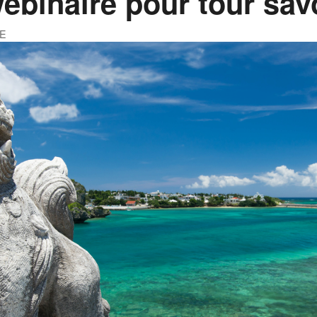
binaire pour tour sav
YE