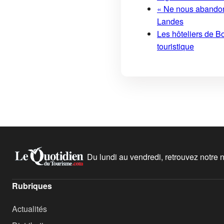
« Ne nous abandonn
Landes
Les hôteliers de Bo
touristique
Du lundi au vendredi, retrouvez notre ne
Rubriques
Actualités