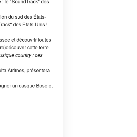
 : le "SoundTrack" des
ion du sud des États-
rack" des États-Unis !
ssee et découvrir toutes
e)découvrir cette terre
usique country : ces
ta Airlines, présentera
 gagner un casque Bose et