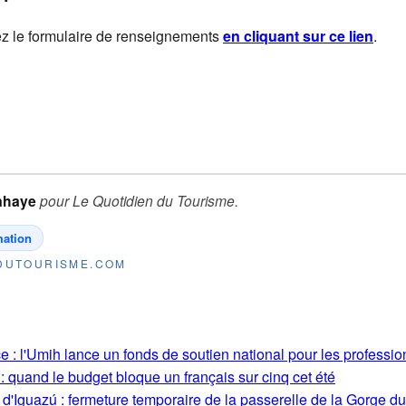
ez le formulaire de renseignements
en cliquant sur ce lien
.
ahaye
pour
Le Quotidien du Tourisme
.
mation
NDUTOURISME.COM
 : l'Umih lance un fonds de soutien national pour les profession
: quand le budget bloque un français sur cinq cet été
 d'Iguazú : fermeture temporaire de la passerelle de la Gorge d