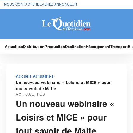
NOUS CONTACTER
DEVENEZ ANNONCEUR
Actualités
Distribution
Production
Destination
Hébergement
Transport
E-
›
›
Accueil
Actualités
Un nouveau webinaire « Loisirs et MICE » pour
tout savoir de Malte
ACTUALITÉS
Un nouveau webinaire «
Loisirs et MICE » pour
tout savoir de Malte