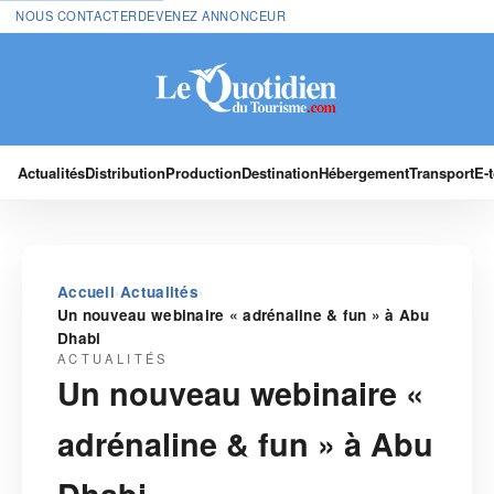
NOUS CONTACTER
DEVENEZ ANNONCEUR
Actualités
Distribution
Production
Destination
Hébergement
Transport
E-
›
›
Accueil
Actualités
Un nouveau webinaire « adrénaline & fun » à Abu
Dhabi
ACTUALITÉS
Un nouveau webinaire «
adrénaline & fun » à Abu