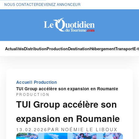
NOUS CONTACTER
DEVENEZ ANNONCEUR
Actualités
Distribution
Production
Destination
Hébergement
Transport
E-
›
›
Accueil
Production
TUI Group accélère son expansion en Roumanie
PRODUCTION
TUI Group accélère son
expansion en Roumanie
13.02.2026
PAR NOÉMIE LE LIBOUX