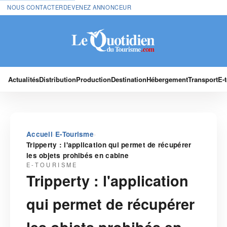
NOUS CONTACTER
DEVENEZ ANNONCEUR
Actualités
Distribution
Production
Destination
Hébergement
Transport
E-
›
›
Accueil
E-Tourisme
Tripperty : l'application qui permet de récupérer
les objets prohibés en cabine
E-TOURISME
Tripperty : l'application
qui permet de récupérer