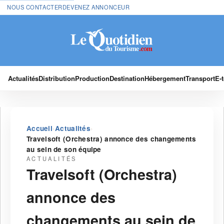
NOUS CONTACTER
DEVENEZ ANNONCEUR
Actualités
Distribution
Production
Destination
Hébergement
Transport
E-
›
›
Accueil
Actualités
Travelsoft (Orchestra) annonce des changements
au sein de son équipe
ACTUALITÉS
Travelsoft (Orchestra)
annonce des
changements au sein de