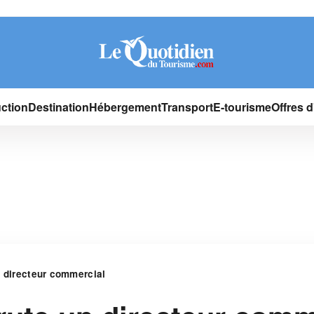
ction
Destination
Hébergement
Transport
E-tourisme
Offres 
n directeur commercial