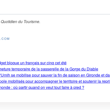
 Quotidien du Tourisme
.
E.COM
get bloque un français sur cinq cet été
rmeture temporaire de la passerelle de la Gorge du Diable
'Umih se mobilise pour sauver la fin de saison en Gironde et d
le mobilisés pour accompagner le territoire et soutenir la repri
monde : où partir quand on veut tout faire à pied ?