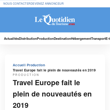
NOUS CONTACTER
DEVENEZ ANNONCEUR
Actualités
Distribution
Production
Destination
Hébergement
Transport
E-
›
›
Accueil
Production
Travel Europe fait le plein de nouveautés en 2019
PRODUCTION
Travel Europe fait le
plein de nouveautés en
2019