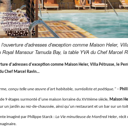
r l'ouverture d'adresses d'exception comme Maison Heler, Vil
u Royal Mansour Tamuda Bay, la table YVA du Chef Marcel 
verture d'adresses d'exception comme Maison Heler, Villa Pétrusse, le P
 du Chef Marcel Ravin…
me, conçu telle une œuvre d’art habitable, surréaliste et poétique."
–
Phil
e 9 étages surmonté d’une maison lorraine du XVIIIème siècle,
Maison He
ur un jardin au rez-de-chaussée, ainsi qu’un restaurant et un bar sur un toi
onte imaginé par Philippe Starck :
La Vie minutieuse de Manfred Heler
, réci
imaginaire.