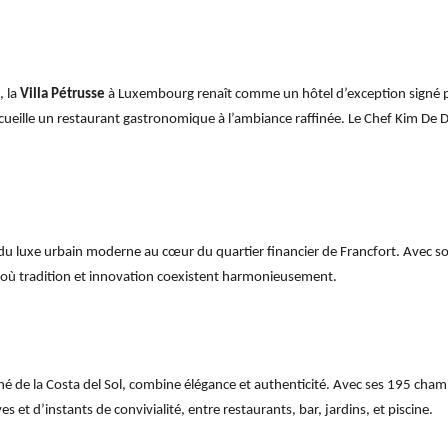
, la
Villa Pétrusse
à Luxembourg renaît comme un hôtel d’exception signé pa
cueille un restaurant gastronomique à l’ambiance raffinée. Le Chef Kim De 
du luxe urbain moderne au cœur du quartier financier de Francfort. Avec so
 où tradition et innovation coexistent harmonieusement.
né de la Costa del Sol, combine élégance et authenticité. Avec ses 195 chambr
 et d’instants de convivialité, entre restaurants, bar, jardins, et piscine.