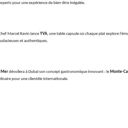
experts pour une expérience de bien-être inégalée.
Chef Marcel Ravin lance
YVA
, une table capsule où chaque plat explore l’ém
udacieuses et authentiques.
e Mer
dévoilera à Dubaï son concept gastronomique innovant : le
Monte-Car
ulinaire pour une clientèle internationale.