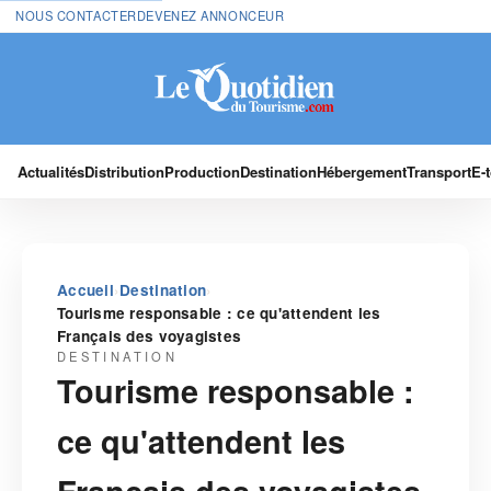
NOUS CONTACTER
DEVENEZ ANNONCEUR
Actualités
Distribution
Production
Destination
Hébergement
Transport
E-
›
›
Accueil
Destination
Tourisme responsable : ce qu'attendent les
Français des voyagistes
DESTINATION
Tourisme responsable :
ce qu'attendent les