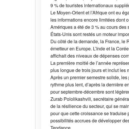
9 % de touristes internationaux supplé
Le Moyen-Orient et l’Afrique ont eu ég
les informations encore limitées dont 
Amériques a été de 3 % au cours des si
États-Unis sont restés un moteur import
Du côté de la demande, la France, le 
émetteur en Europe. L’Inde et la Corée
affichait des niveaux de dépenses com
La première moitié de l’année représen
plus longue de trois jours et inclut les
Après un premier semestre solide, les 
rythme plus lent, d’après la dernière e
pour septembre-décembre sont légèreme
Zurab Pololikashvili, secrétaire généra
de la résilience du secteur, qui se ma
pour que cette croissance se traduise 
possibilités accrues de développer de
Tendance