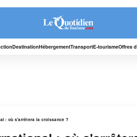
ction
Destination
Hébergement
Transport
E-tourisme
Offres 
al : où s'arrêtera la croissance ?