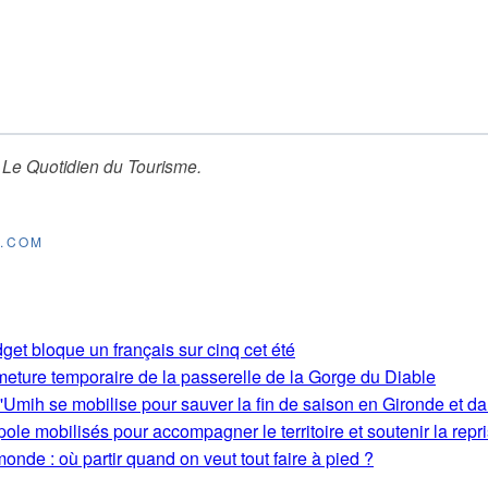
r
Le Quotidien du Tourisme
.
E.COM
get bloque un français sur cinq cet été
rmeture temporaire de la passerelle de la Gorge du Diable
'Umih se mobilise pour sauver la fin de saison en Gironde et d
le mobilisés pour accompagner le territoire et soutenir la repri
monde : où partir quand on veut tout faire à pied ?