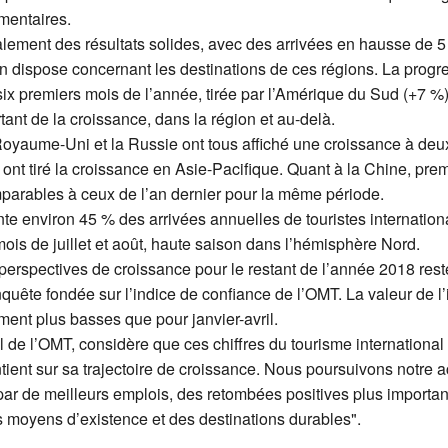
mentaires.
alement des résultats solides, avec des arrivées en hausse de 5
on dispose concernant les destinations de ces régions. La progr
x premiers mois de l’année, tirée par l’Amérique du Sud (+7 %)
ant de la croissance, dans la région et au-delà.
Royaume-Uni et la Russie ont tous affiché une croissance à deu
 ont tiré la croissance en Asie-Pacifique. Quant à la Chine, pr
parables à ceux de l’an dernier pour la même période.
te environ 45 % des arrivées annuelles de touristes internationa
 mois de juillet et août, haute saison dans l’hémisphère Nord.
perspectives de croissance pour le restant de l’année 2018 rest
nquête fondée sur l’indice de confiance de l’OMT. La valeur de l’
nt plus basses que pour janvier-avril.
l de l’OMT, considère que ces chiffres du tourisme international
intient sur sa trajectoire de croissance. Nous poursuivons notre
par de meilleurs emplois, des retombées positives plus importan
s moyens d’existence et des destinations durables".